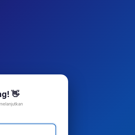
g! 👋
melanjutkan