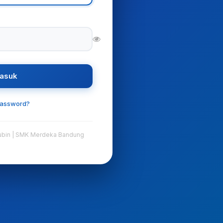
asuk
assword?
ubin | SMK Merdeka Bandung