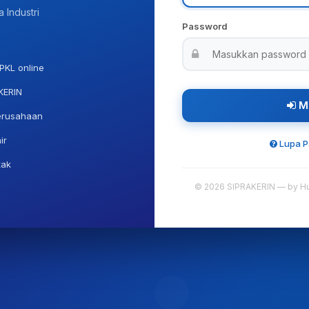
a Industri
Password
PKL online
KERIN
M
erusahaan
ir
Lupa P
tak
© 2026 SIPRAKERIN — by H